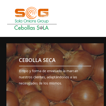
Skip
to
main
content
VER
ENVASADOS
DISPONIBLES
CEBOLLA SECA
El tipo y forma de envasado la marcan
nuestros clientes, adaptándonos a las
necesidades de los mismos.