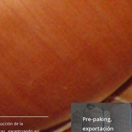
Pre-paking,
ducción de la
exportación
tes, garantizando así