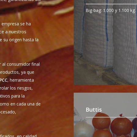
Big-bag: 1.000 y 1.100 kg.
a empresa se ha
ce a nuestros
e su origen hasta la
 al consumidor final
productos, ya que
PCC
, herramienta
rolar los riesgos,
tivos para la
 como en cada una de
Buttis
rocesado,
ficados, en calidad