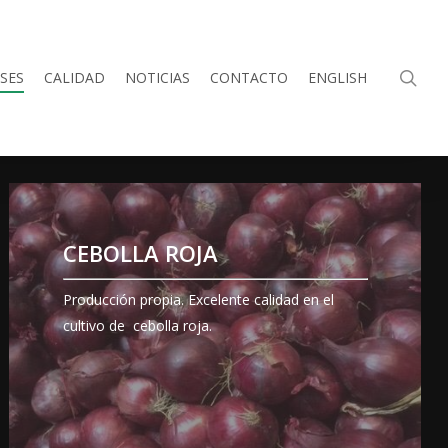
sea
SES
CALIDAD
NOTICIAS
CONTACTO
ENGLISH
VER
ENVASADOS
DISPONIBLES
CEBOLLA ROJA
Producción propia. Excelente calidad en el
cultivo de cebolla roja.