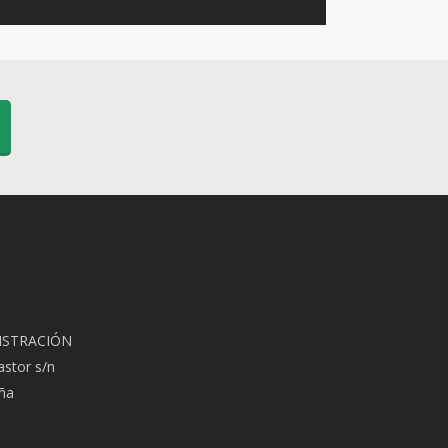
ISTRACIÓN
astor s/n
aña